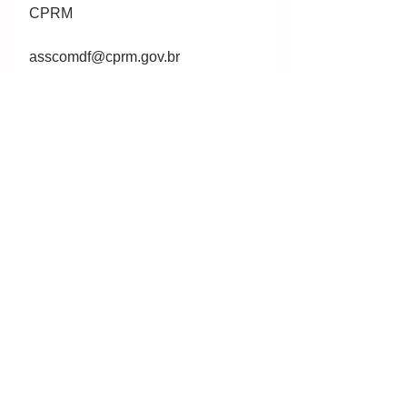
CPRM
asscomdf@cprm.gov.br
(61) 2108-8400
Por Warley Pereira
#mineral
#mining
#minería
#mineração
#CPRM
#MCTIC
#Marinha
#Brasil