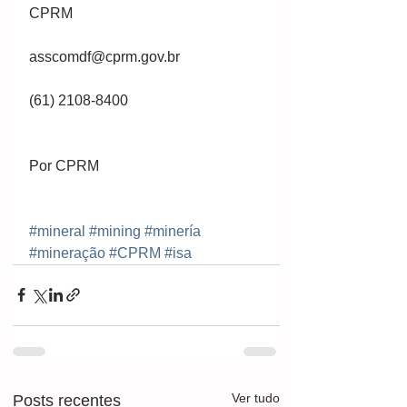
CPRM
asscomdf@cprm.gov.br
(61) 2108-8400
Por CPRM
#mineral
#mining
#minería
#mineração
#CPRM
#isa
Ver tudo
Posts recentes