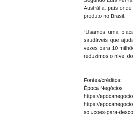
Segundo Luís Fernan
Austrália, país onde
produto no Brasil.
“Usamos uma placa 
saudáveis que ajuda
vezes para 10 milhõ
reduzimos o nível d
Fontes/créditos:
Época Negócios
https://epocanegoci
https://epocanegocio
solucoes-para-desc