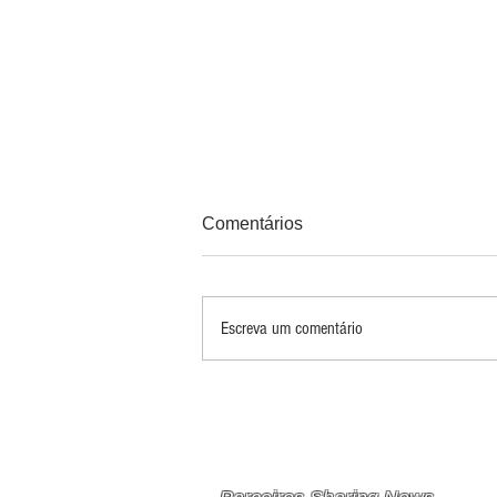
Comentários
Escreva um comentário
PRINCIPAIS 10 RISCOS E
OPORTUNIDADES PARA
MINERAÇÃO E METAIS EM
2026