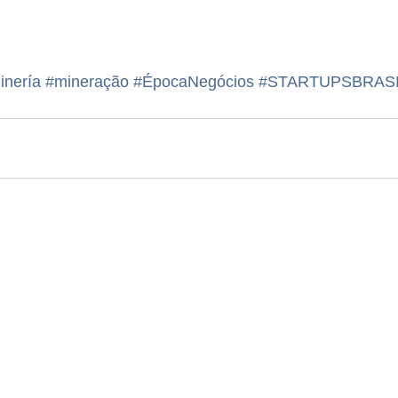
inería
#mineração
#ÉpocaNegócios
#STARTUPSBRASI