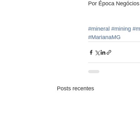
Por Época Negócios
#mineral
#mining
#m
#MarianaMG
Posts recentes