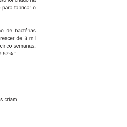
 foi criado na 
para fabricar o 
 de bactérias 
escer de 8 mil 
cinco semanas, 
e 57%."
as-criam-