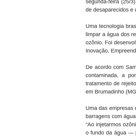
segunda-feira (25/3
de desaparecidos e 
Uma tecnologia brasi
limpar a água dos r
ozônio. Foi desenvol
Inovação, Empreende
De acordo com Samy 
contaminada, a pon
tratamento de rejei
em Brumadinho (MG
Uma das empresas que
barragens com água 
"Ao injetarmos ozôni
o fundo da água — po