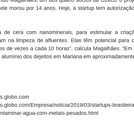
do Magalhães, um dos quatro sócios da O2eco, o projeto
 ele morou por 14 anos. Hoje, a startup tem autorização 
de cera com nanominerais, para estimular a criação
m na limpeza de afluentes. Elas têm potencial para cr
es de vezes a cada 10 horas”, calcula Magalhães. "Em 
o alumínio dos dejeitos em Mariana em aproximadament
os.globo.com
s.globo.com/Empresa/noticia/2019/03/startups-brasileir
ontaminar-agua-com-metais-pesados.html