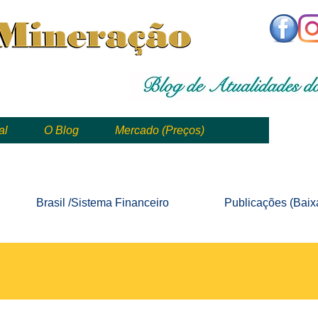
,
mining, , mineral, minería, 矿业
al
O Blog
Mercado (Preços)
mining, mineração, mineral, minería, 矿业 e geologia
Brasil /Sistema
Financeiro
Publicações
(Baix