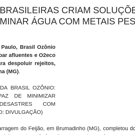
BRASILEIRAS CRIAM SOLUÇÕ
MINAR ÁGUA COM METAIS PE
aulo, Brasil Ozônio 
par afluentes e O2eco 
ra despoluir rejeitos, 
na (MG)
.
A BRASIL OZÔNIO: 
AZ DE MINIMIZAR 
ESASTRES COM 
: DIVULGAÇÃO)
rragem do Feijão, em Brumadinho (MG), completou do