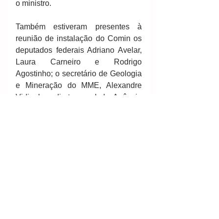
o ministro.
Também estiveram presentes à 
reunião de instalação do Comin os 
deputados federais Adriano Avelar, 
Laura Carneiro e Rodrigo 
Agostinho; o secretário de Geologia 
e Mineração do MME, Alexandre 
Vidigal; o diretor-geral da Agência 
Nacional de Mineração (ANM), 
Victor Hugo Bicca; além de outros 
diretores da agência; 
representantes de federações 
estaduais da indústria e de 
associações setoriais.
Fontes/créditos: