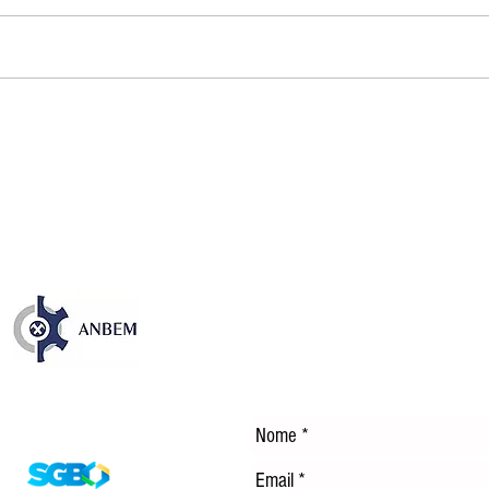
Publicação sobre os 35 anos
NOS
da CFEM destaca avanços e
EM 
desafios dos royalties da
TEC
mineração no Brasil
ENE
DÍS
Entre em Contato