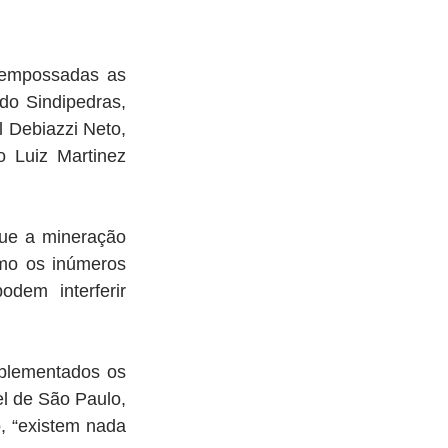
 empossadas as 
do Sindipedras, 
 Debiazzi Neto, 
Luiz Martinez 
ue a mineração 
mo os inúmeros 
em interferir 
plementados os 
l de São Paulo, 
, “existem nada 