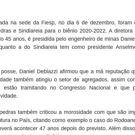
zada na sede da Fiesp, no dia 6 de dezembro, foram
edras e Sindiareia para o biênio 2020-2022. A diretora 
o 45 anos, é presidida pelo engenheiro de minas Daniel
uanto a do Sindiareia tem como presidente Anselmo 
posse, Daniel Debiazzi afirmou que a má reputação q
edade também atingiu o setor de agregados, assim co
e estão tramitando no Congresso Nacional e que pod
vidade. 
ipedras também criticou a morosidade com que são im
rutura no País, citando como exemplo o caso do Rodoane
everá acontecer 47 anos depois do previsto. Além disso