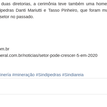
 duas diretorias, a cerimônia teve também uma hom
ipedras Danti Mariutti e Tasso Pinheiro, que foram mui
 setor no passado.
om.br
neral.com.br/noticias/setor-pode-crescer-5-em-2020
inería
#mineração
#Sindipedras
#Sindiareia