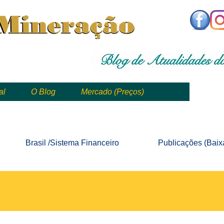
,
mining, , mineral, minería, 矿业
al
O Blog
Mercado (Preços)
mining, mineração, mineral, minería, 矿业 e geologia
Brasil /Sistema
Financeiro
Publicações
(Baix