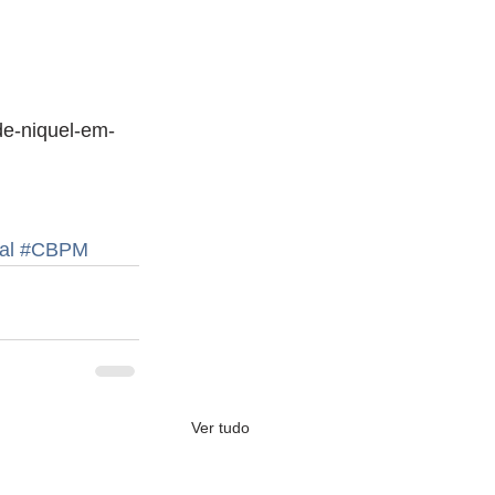
de-niquel-em-
al
#CBPM
Ver tudo