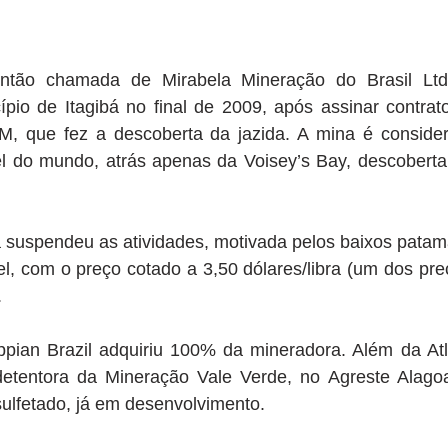
 então chamada de Mirabela Mineração do Brasil Ltda
pio de Itagibá no final de 2009, após assinar contrato
, que fez a descoberta da jazida. A mina é conside
l do mundo, atrás apenas da Voisey’s Bay, descobert
suspendeu as atividades, motivada pelos baixos patamar
l, com o preço cotado a 3,50 dólares/libra (um dos pre
  
ian Brazil adquiriu 100% da mineradora. Além da Atlan
etentora da Mineração Vale Verde, no Agreste Alagoa
sulfetado, já em desenvolvimento.