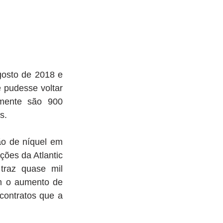
osto de 2018 e 
pudesse voltar 
mente são 900 
s.
o de níquel em 
ões da Atlantic 
raz quase mil 
m o aumento de 
ontratos que a 