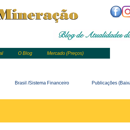
,
mining, , mineral, minería, 矿业
al
O Blog
Mercado (Preços)
mining, mineração, mineral, minería, 矿业 e geologia
Brasil /Sistema
Financeiro
Publicações
(Baix