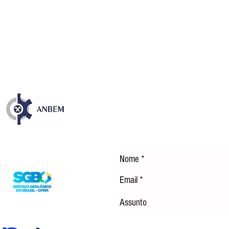
Publicação sobre os 35 anos
NOS
da CFEM destaca avanços e
EM 
desafios dos royalties da
TEC
mineração no Brasil
ENE
DÍS
Entre em Contato