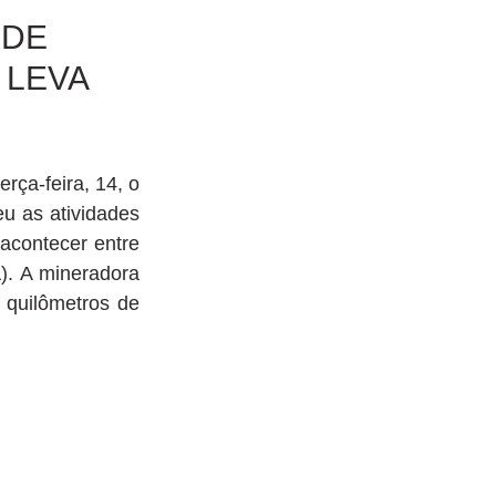
 DE
 LEVA
ça-feira, 14, o 
u as atividades 
contecer entre 
). A mineradora 
 quilômetros de 