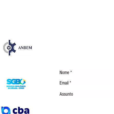
da CFEM destaca avanços e
EM 
desafios dos royalties da
TEC
mineração no Brasil
ENE
DÍS
Entre em Contato