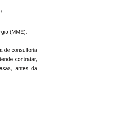
r/
ergia (MME).
 de consultoria 
nde contratar, 
esas, antes da 