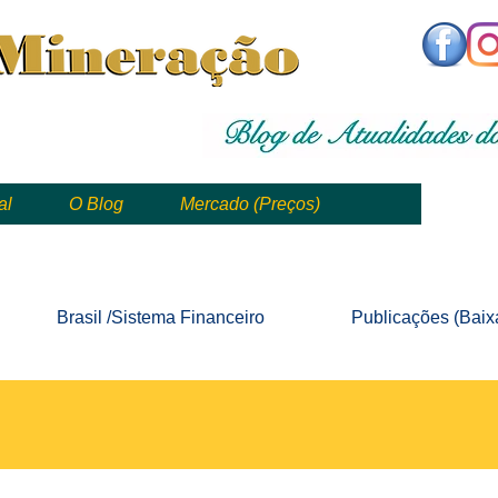
,
mining, , mineral, minería, 矿业
al
O Blog
Mercado (Preços)
mining, mineração, mineral, minería, 矿业 e geologia
Brasil /Sistema
Financeiro
Publicações
(Baix