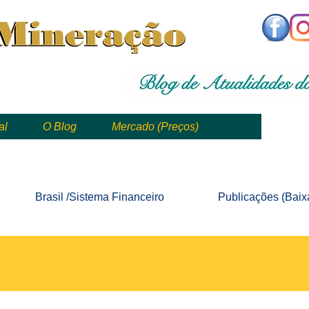
,
mining, , mineral, minería, 矿业
al
O Blog
Mercado (Preços)
mining, mineração, mineral, minería, 矿业 e geologia
Brasil /Sistema
Financeiro
Publicações
(Baix