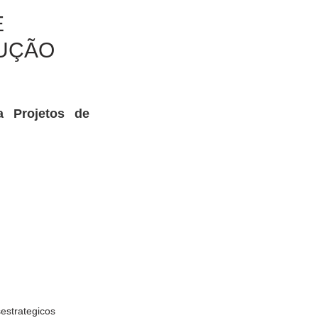
E
DUÇÃO
 Projetos de 
sestrategicos