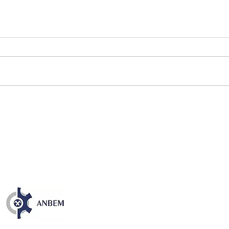
Publicação sobre os 35 anos
NOS
da CFEM destaca avanços e
EM 
desafios dos royalties da
TEC
mineração no Brasil
ENE
DÍS