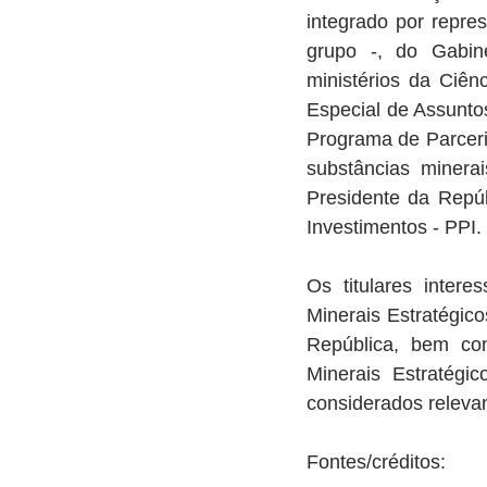
integrado por repre
grupo -, do Gabine
ministérios da Ciên
Especial de Assuntos
Programa de Parceri
substâncias minera
Presidente da Repúb
Investimentos - PPI.
Os titulares inter
Minerais Estratégic
República, bem com
Minerais Estratégi
considerados relevan
Fontes/créditos: