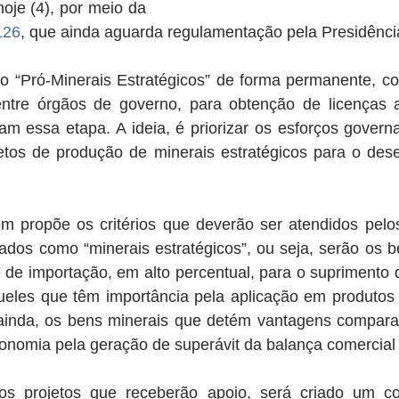
Oficial da União de hoje (4), por meio da 
126
, que ainda aguarda regulamentação pela Presidênci
 o “Pró-Minerais Estratégicos” de forma permanente, co
 entre órgãos de governo, para obtenção de licenças a
am essa etapa. A ideia, é priorizar os esforços govern
etos de produção de minerais estratégicos para o dese
m propõe os critérios que deverão ser atendidos pelos
dos como “minerais estratégicos”, ou seja, serão os be
de importação, em alto percentual, para o suprimento de
eles que têm importância pela aplicação em produtos 
, ainda, os bens minerais que detém vantagens comparat
conomia pela geração de superávit da balança comercial
os projetos que receberão apoio, será criado um co