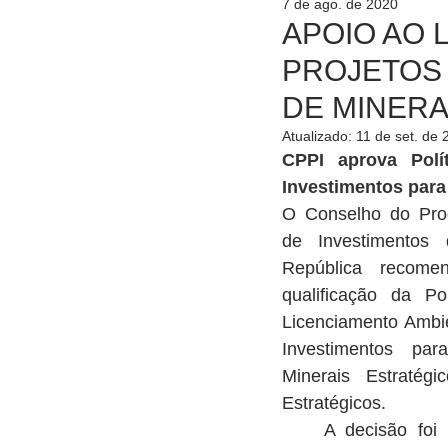
7 de ago. de 2020
APOIO AO 
PROJETOS
DE MINERA
Atualizado:
11 de set. de 
CPPI aprova Polí
Investimentos para
O Conselho do Prog
de Investimentos 
República recome
qualificação da Po
Licenciamento Ambie
Investimentos pa
Minerais Estratégic
Estratégicos.
    A decisão foi publicada no Diário 