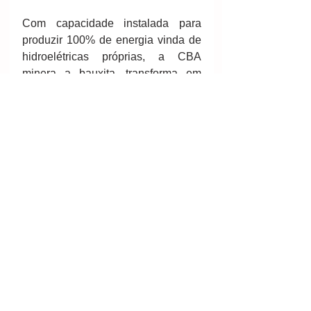
Com capacidade instalada para 
produzir 100% de energia vinda de 
hidroelétricas próprias, a CBA 
minera a bauxita, transforma em 
alumínio primário (lingotes, tarugos, 
vergalhões e placas) e produtos 
transformados (chapas, bobinas, 
folhas e perfis). Em estreita parceria 
com seus clientes, a CBA 
desenvolve soluções e serviços 
para os mercados de embalagens, 
automóveis e de transportes, 
conferindo mais leveza, 
durabilidade e uma vida melhor.
Mais informações sobre a CBA
FleishmanHillard