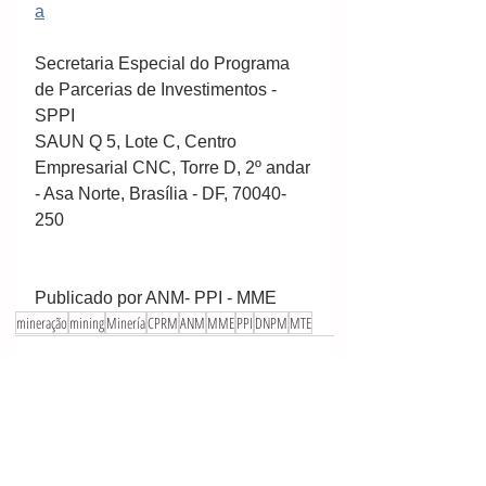
a
Secretaria Especial do Programa 
de Parcerias de Investimentos - 
SPPI
SAUN Q 5, Lote C, Centro 
Empresarial CNC, Torre D, 2º andar 
- Asa Norte, Brasília - DF, 70040-
250
Publicado por ANM- PPI - MME
mineração
mining
Minería
CPRM
ANM
MME
PPI
DNPM
MTE