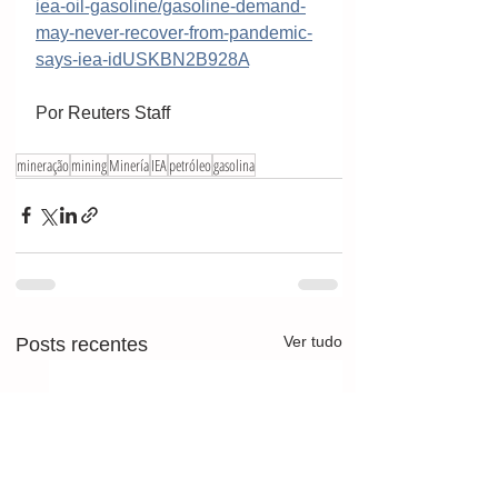
iea-oil-gasoline/gasoline-demand-
may-never-recover-from-pandemic-
says-iea-idUSKBN2B928A
Por 
Reuters Staff
mineração
mining
Minería
IEA
petróleo
gasolina
Ver tudo
Posts recentes