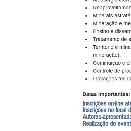
Reaproveitament
Minerais estraté
Mineração e me
Ensino e dissem
Tratamento de ef
Território e mi
mineração);
Cominuição e cl
Controle de pro
Inovações tecnol
Datas Importantes:
Inscrições on-line a
Inscrições no loca
Autores-apresentado
Realização do even