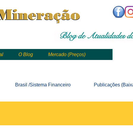
,
mining, , mineral, minería, 矿业
al
O Blog
Mercado (Preços)
mining, mineração, mineral, minería, 矿业 e geologia
Brasil /Sistema
Financeiro
Publicações
(Baix