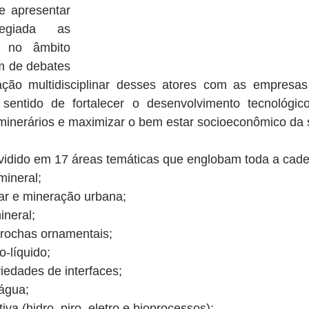
e apresentar 
egiada as 
 no âmbito 
m de debates 
ração multidisciplinar desses atores com as empresa
 sentido de fortalecer o desenvolvimento tecnológic
 minerários e maximizar o bem estar socioeconômico da 
ividido em 17 áreas temáticas que englobam toda a cade
mineral;
ar e mineração urbana;
neral;
rochas ornamentais;
-líquido;
iedades de interfaces;
água;
iva (hidro, piro, eletro e bioprocessos);