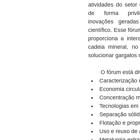
atividades do setor 
de forma privil
inovações geradas
científico. Esse fóru
proporciona a inte
cadeia mineral, no
solucionar gargalos
	O fórum está d
Caracterização 
Economia circul
Concentração mi
Tecnologias em 
Separação sólido
Flotação e propr
Uso e reuso de 
Metalurgia extrat