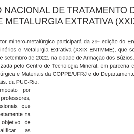
 NACIONAL DE TRATAMENTO 
E METALURGIA EXTRATIVA (XXI
or minero-metalúrgico participará da 29ª edição do Enc
nérios e Metalurgia Extrativa (XXIX ENTMME), que ser
de setembro de 2022, na cidade de Armação dos Búzios, 
izada pelo Centro de Tecnologia Mineral, em parceria 
lúrgica e Materiais da COPPE/UFRJ e do Departamento
ais, da PUC-Rio.
posto por 
ofessores, 
sionais que 
retamente na 
bjetivo de 
ificar as 