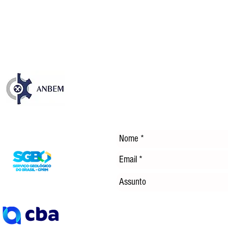
desafios dos royalties da
TEC
mineração no Brasil
ENE
DÍS
Entre em Contato