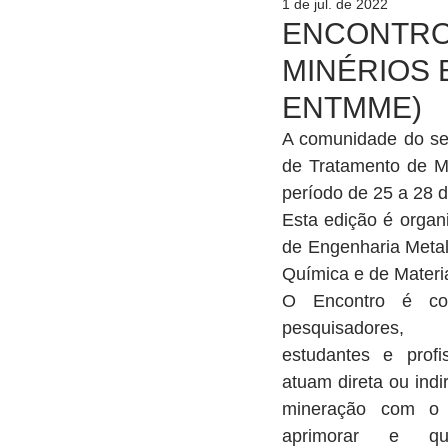
1 de jul. de 2022
ENCONTRO
MINÉRIOS 
ENTMME)
A comunidade do set
de Tratamento de Mi
período de 25 a 28 
Esta edição é organ
de Engenharia Meta
Química e de Materi
O Encontro é com
pesquisadores, pr
estudantes e profis
atuam direta ou indi
mineração com o o
aprimorar e qual