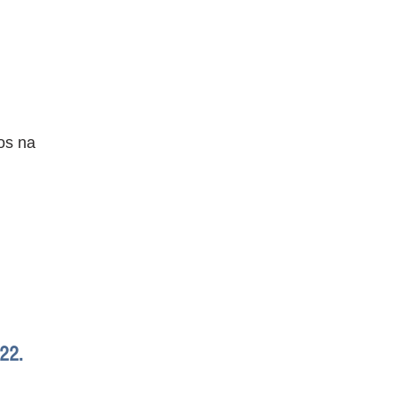
os na 
022.