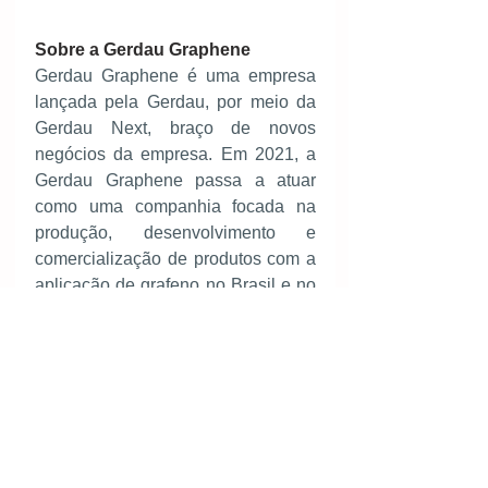
Sobre a Gerdau Graphene 
Gerdau Graphene é uma empresa 
lançada pela Gerdau, por meio da 
Gerdau Next, braço de novos 
negócios da empresa. Em 2021, a 
Gerdau Graphene passa a atuar 
como uma companhia focada na 
produção, desenvolvimento e 
comercialização de produtos com a 
aplicação de grafeno no Brasil e no 
continente americano, gerando mais 
valor para seus produtos e clientes 
a partir do benefício de 
propriedades mecânicas do 
nanomaterial. 
Para saber mais, acesse 