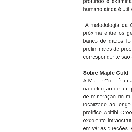
profundo e examiná-
humano ainda é util
A metodologia da C
próxima entre os g
banco de dados fo
preliminares de pros
correspondente são e
Sobre Maple Gold
A Maple Gold é uma
na definição de um p
de mineração do mu
localizado ao long
prolífico Abitibi G
excelente infraestr
em várias direções. 