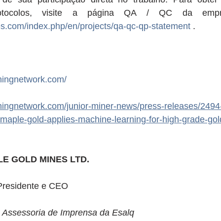
es.com/index.php/en/projects/qa-qc-qp-statement
 .
iningnetwork.com/
ningnetwork.com/junior-miner-news/press-releases/2494-
aple-gold-applies-machine-learning-for-high-grade-gold
E GOLD MINES LTD.
Presidente e CEO
 Assessoria de Imprensa da Esalq