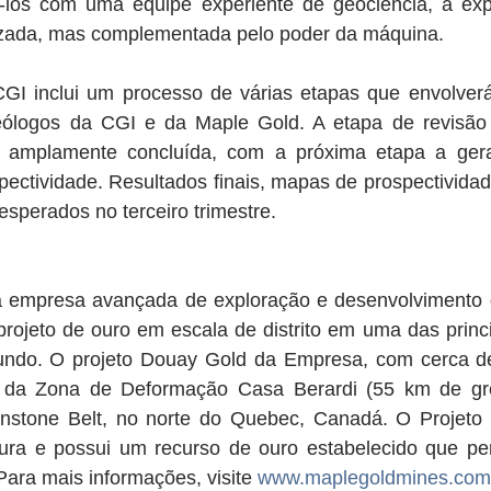
los com uma equipe experiente de geociência, a expe
izada, mas complementada pelo poder da máquina.
GI inclui um processo de várias etapas que envolverá
eólogos da CGI e da Maple Gold. A etapa de revisão 
i amplamente concluída, com a próxima etapa a ger
pectividade. Resultados finais, mapas de prospectividade
sperados no terceiro trimestre.
 empresa avançada de exploração e desenvolvimento d
rojeto de ouro em escala de distrito em uma das princip
ndo. O projeto Douay Gold da Empresa, com cerca de
o da Zona de Deformação Casa Berardi (55 km de gre
reenstone Belt, no norte do Quebec, Canadá. O Projeto 
utura e possui um recurso de ouro estabelecido que pe
Para mais informações, visite 
www.maplegoldmines.com