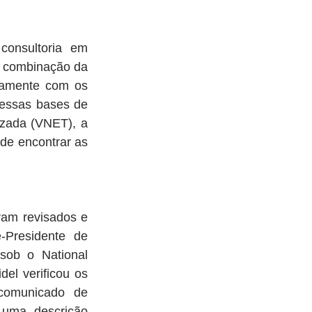
onsultoria em 
a combinação da 
tamente com os 
essas bases de 
zada (VNET), a 
e encontrar as 
m revisados ​​e 
Presidente de 
ob o National 
el verificou os 
comunicado de 
 uma descrição 