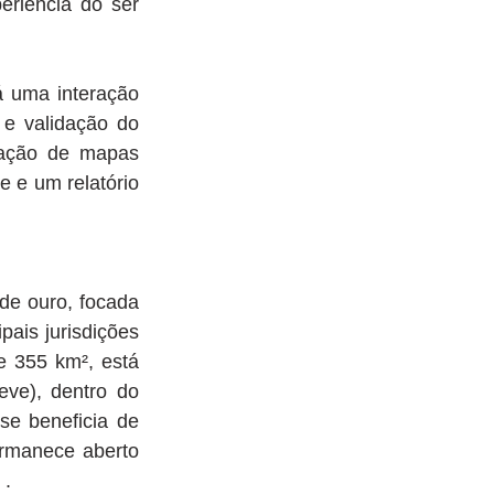
riência do ser 
 uma interação 
e validação do 
ação de mapas 
 e um relatório 
e ouro, focada 
ais jurisdições 
 355 km², está 
ve), dentro do 
se beneficia de 
rmanece aberto 
 .