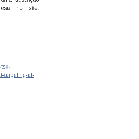
completa dos protocolos, visite a página QA / QC da empresa no site: 
tsx-
-targeting-at-