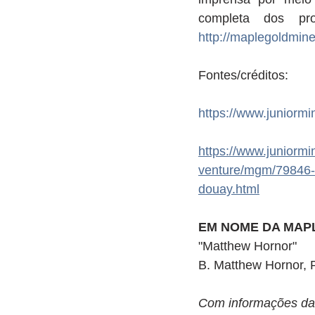
http://maplegoldmin
Fontes/créditos:
https://www.juniorm
https://www.juniormi
venture/mgm/79846-m
douay.html
EM NOME DA MAPL
"Matthew Hornor"
B. Matthew Hornor, 
Com informações da