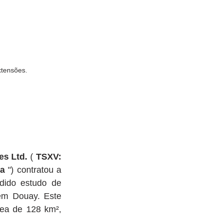
xtensões.
es Ltd.
 ( 
TSXV: 
a
 ") contratou a 
dido estudo de 
 em Douay. Este 
ea de 128 km², 