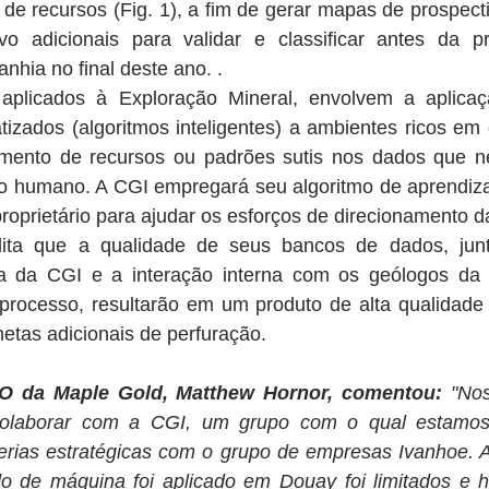
 de recursos (Fig. 1), a fim de gerar mapas de prospect
vo adicionais para validar e classificar antes da p
hia no final deste ano. .
aplicados à Exploração Mineral, envolvem a aplicaç
izados (algoritmos inteligentes) a ambientes ricos em 
cimento de recursos ou padrões sutis nos dados que 
ho humano. A CGI empregará seu algoritmo de aprendiza
oprietário para ajudar os esforços de direcionamento 
ita que a qualidade de seus bancos de dados, jun
ia da CGI e a interação interna com os geólogos da
processo, resultarão em um produto de alta qualidade q
etas adicionais de perfuração.
O da Maple Gold, Matthew Hornor, comentou:
 "Nos
laborar com a CGI, um grupo com o qual estamos fa
erias estratégicas com o grupo de empresas Ivanhoe. A 
o de máquina foi aplicado em Douay foi limitados e 