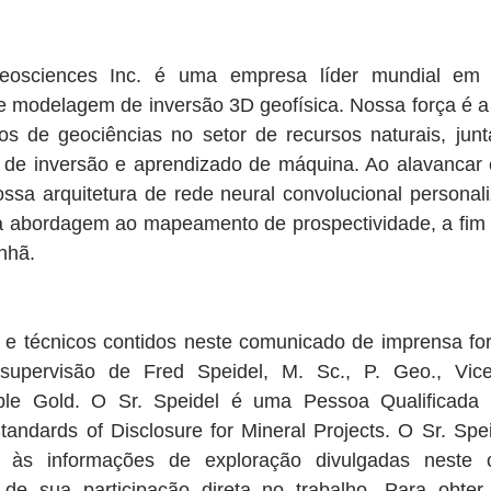
eosciences Inc. é uma empresa líder mundial em c
ial e modelagem de inversão 3D geofísica. Nossa força é 
s de geociências no setor de recursos naturais, jun
 de inversão e aprendizado de máquina. Ao alavancar 
sa arquitetura de rede neural convolucional personali
 abordagem ao mapeamento de prospectividade, a fim d
nhã.
 e técnicos contidos neste comunicado de imprensa fora
upervisão de Fred Speidel, M. Sc., P. Geo., Vice-
le Gold. O Sr. Speidel é uma Pessoa Qualificada s
andards of Disclosure for Mineral Projects. O Sr. Speid
s às informações de exploração divulgadas neste 
de sua participação direta no trabalho. Para obter