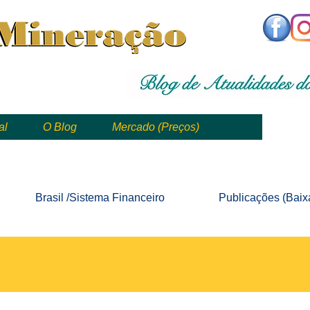
,
mining, , mineral, minería, 矿业
al
O Blog
Mercado (Preços)
mining, mineração, mineral, minería, 矿业 e geologia
Brasil /Sistema
Financeiro
Publicações
(Baix