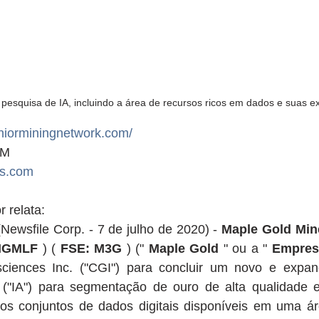
a pesquisa de IA, incluindo a área de recursos ricos em dados e suas e
uniorminingnetwork.com/
GM
s.com
 relata:
Newsfile Corp. - 7 de julho de 2020) - 
Maple Gold Min
MGMLF
 ) ( 
FSE: M3G
 ) (" 
Maple Gold
 " ou a " 
Empres
ciences Inc. ("CGI") para concluir um novo e expan
cial ("IA") para segmentação de ouro de alta qualidade
os conjuntos de dados digitais disponíveis em uma ár