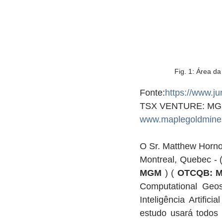
Fig. 1: Área d
Fonte:
https://www.j
TSX VENTURE: M
www.maplegoldmine
O Sr. Matthew Hornor
Montreal, Quebec - (
MGM
 ) ( 
OTCQB: 
Computational Geos
Inteligência Artifi
estudo usará todos 