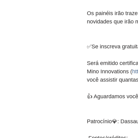
Os painéis irão tra
novidades que irão m
✅Se inscreva gratuit
Será emitido certifi
Mino Innovations (
ht
você assistir quantas
👍 Aguardamos vocês
Patrocínio💎: Dassa