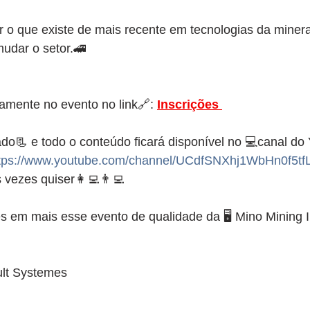
zer o que existe de mais recente em tecnologias da min
udar o setor.🚄
amente no evento no link🔗:
Inscrições 
cado📃 e todo o conteúdo ficará disponível no 💻canal do
tps://www.youtube.com/channel/UCdfSNXhj1WbHn0f5tf
 vezes quiser👩‍💻👨‍💻
 em mais esse evento de qualidade da 🖥️ Mino Mining I
ult Systemes