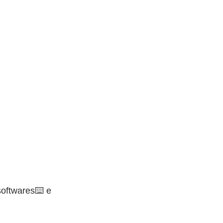
softwares⌨️ e 