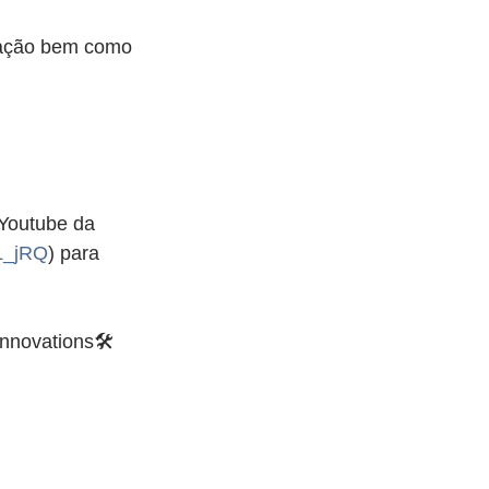
eração bem como 
 Youtube da 
L_jRQ
) para 
nnovations🛠️