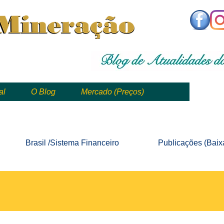
,
mining, , mineral, minería, 矿业
al
O Blog
Mercado (Preços)
mining, mineração, mineral, minería, 矿业 e geologia
Brasil /Sistema
Financeiro
Publicações
(Baix