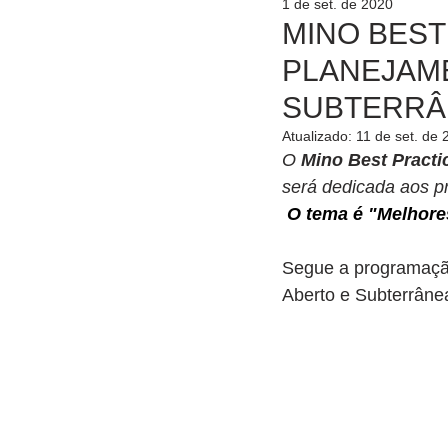
1 de set. de 2020
MINO BEST
PLANEJAME
SUBTERRÂ
Atualizado:
11 de set. de 
O 
Mino Best Pract
será dedicada aos pr
O tema é "Melhore
Segue a programação
Aberto e Subterrâne