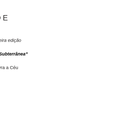
 E
eira edição 
 Subterrânea”
vra a Céu 