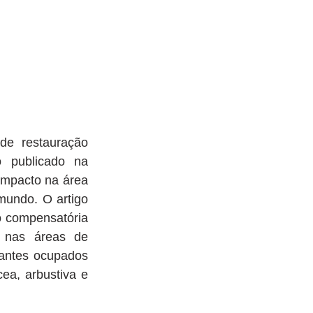
de restauração 
o publicado na 
impacto na área 
undo. O artigo 
o compensatória 
 nas áreas de 
ntes ocupados 
a, arbustiva e 