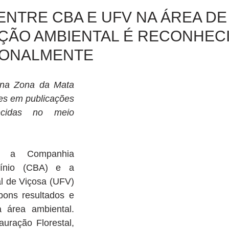
ENTRE CBA E UFV NA ÁREA DE
ÇÃO AMBIENTAL É RECONHEC
IONALMENTE
 na Zona da Mata 
es em publicações 
hecidas no meio 
e a Companhia 
mínio (CBA) e a 
l de Viçosa (UFV) 
ons resultados e 
 área ambiental. 
uração Florestal, 