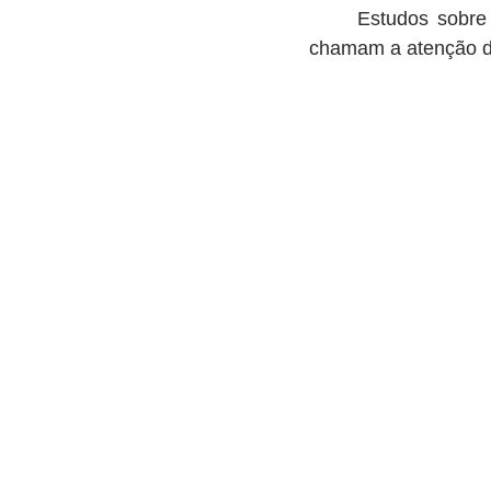
      Estudos sobre Restauração Florestal, Conservação Hídrica e Reabilitação Ambiental 
chamam a atenção da