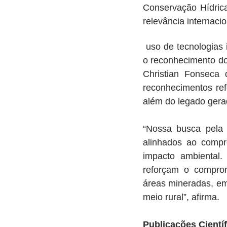
Conservação Hídrica
relevância internacio
 uso de tecnologias inovadoras de monitoramento ambiental foi um fator determinante para 
o reconhecimento dos
Christian Fonseca
reconhecimentos ref
além do legado gera
“Nossa busca pela e
alinhados ao compr
impacto ambiental
reforçam o compro
áreas mineradas, em
meio rural”, afirma.
Publicações Cientí