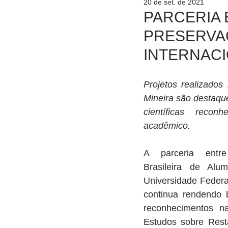
20 de set. de 2021
PARCERIA 
PRESERVA
INTERNAC
Projetos realizados
Mineira são destaqu
científicas recon
acadêmico.
A parceria entr
Brasileira de Alu
Universidade Federa
continua rendendo b
reconhecimentos na
Estudos sobre Resta