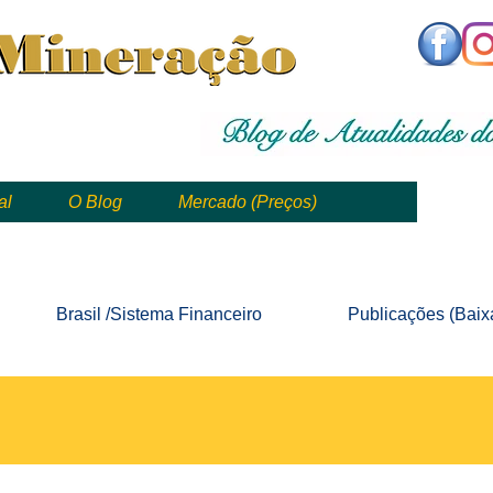
,
mining, , mineral, minería, 矿业
al
O Blog
Mercado (Preços)
mining, mineração, mineral, minería, 矿业 e geologia
Brasil /Sistema
Financeiro
Publicações
(Baix