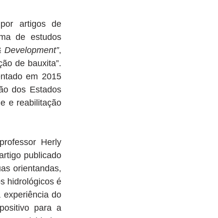
or artigos de 
ma de estudos 
& Development”
, 
ão de bauxita”. 
entado em 2015 
ão dos Estados 
e reabilitação 
rofessor Herly 
rtigo publicado 
as orientandas, 
 hidrológicos é 
 experiência do 
ositivo para a 