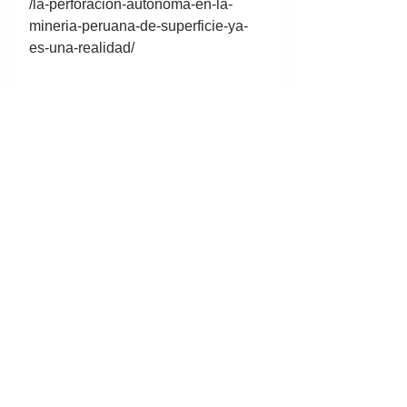
/la-perforacion-autonoma-en-la-
mineria-peruana-de-superficie-ya-
es-una-realidad/
Mineração - Mining - Minería - 
PERU - MME
Ver tudo
Posts recentes