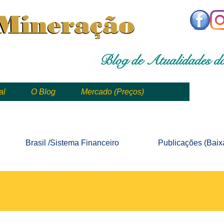
,
mining, , mineral, minería, 矿业
al
O Blog
Mercado (Preços)
mining, mineração, mineral, minería, 矿业 e geologia
Brasil /Sistema
Financeiro
Publicações
(Baix