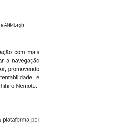
rma ANMLegis
ração com mais 
ar a navegação 
tor, promovendo 
ntabilidade e 
shihiro Nemoto.
plataforma por 