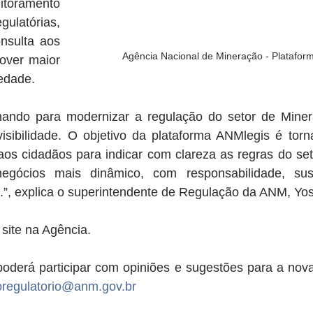
toramento 
ulatórias, 
nsulta aos 
Agência Nacional de Mineração - Platafo
ver maior 
iedade.
hando para modernizar a regulação do setor de Mine
visibilidade. O objetivo da plataforma ANMlegis é torn
 aos cidadãos para indicar com clareza as regras do se
gócios mais dinâmico, com responsabilidade, suste
.”, explica o superintendente de Regulação da ANM, Yo
 site na Agência. 
derá participar com opiniões e sugestões para a nova 
oregulatorio@anm.gov.br