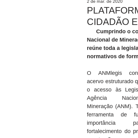
2 de mar. de 2020
PLATAFORM
CIDADÃO E
      Cumprindo o compromisso de tornar o setor mineral transparente, a Agência 
Nacional de Mineraç
reúne toda a legisl
normativos de form
O ANMlegis cons
acervo estruturado q
o acesso às Legis
Agência Nacio
Mineração (ANM). Tr
ferramenta de fun
importância 
fortalecimento do p