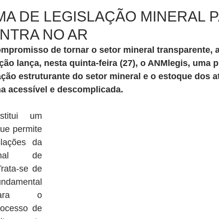
A DE LEGISLAÇÃO MINERAL P
NTRA NO AR
ão lança, nesta quinta-feira (27), o ANMlegis, uma 
ação estruturante do setor mineral e o estoque dos a
a acessível e descomplicada.
titui um 
ue permite 
lações da 
nal de 
ata-se de 
damental 
para o 
rocesso de 