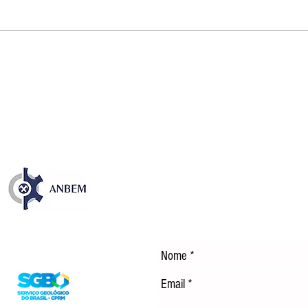
Publicação sobre os 35 anos
NOS
da CFEM destaca avanços e
EM 
desafios dos royalties da
TEC
mineração no Brasil
ENE
DÍS
Entre em Contato