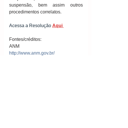
suspensão, bem assim outros 
procedimentos correlatos.
Acessa a Resolução 
Aqui 
Fontes/créditos:
ANM
http://www.anm.gov.br/
Por ANM
Ver tudo
Posts recentes