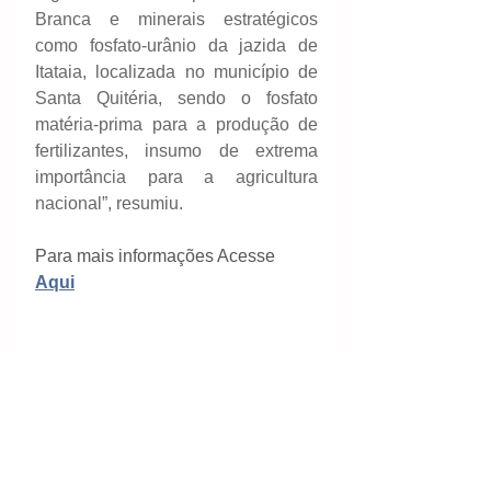
Branca e minerais estratégicos 
como fosfato-urânio da jazida de 
Itataia, localizada no município de 
Santa Quitéria, sendo o fosfato 
matéria-prima para a produção de 
fertilizantes, insumo de extrema 
importância para a agricultura 
nacional”, resumiu.
Para mais informações Acesse 
Aqui
Fontes/créditos:
Janis Morais
Assessoria de Comunicação
Serviço Geológico do Brasil - 
SGB/CPRM