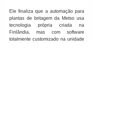
Ele finaliza que a automação para 
plantas de britagem da Metso usa 
tecnologia própria criada na 
Finlândia, mas com software 
totalmente customizado na unidade 
brasileira da Metso, em Sorocaba, e 
hardware adquirido igualmente no 
mercado local.
Fontes/créditos: 
SEGS
http://www.segs.com.br/demais/249
42-novo-pedido-confirma-sucesso-
das-plantas-de-areia-de-brita-a-
seco-da-metso.html